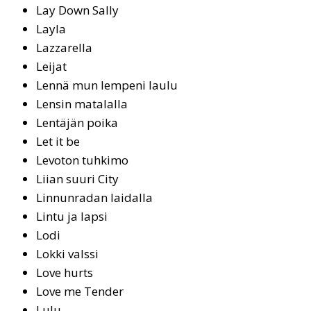
Lay Down Sal­ly
Lay­la
Lazzarella
Lei­jat
Lennä mun lempeni laulu
Len­sin ma­ta­lal­la
Len­tä­jän poi­ka
Let it be
Le­vo­ton tuh­ki­mo
Liian suuri City
Lin­nun­ra­dan lai­dal­la
Lintu ja lapsi
Lo­di
Lok­ki valssi
Lo­ve hurts
Lo­ve me Ten­der
Lu­lu