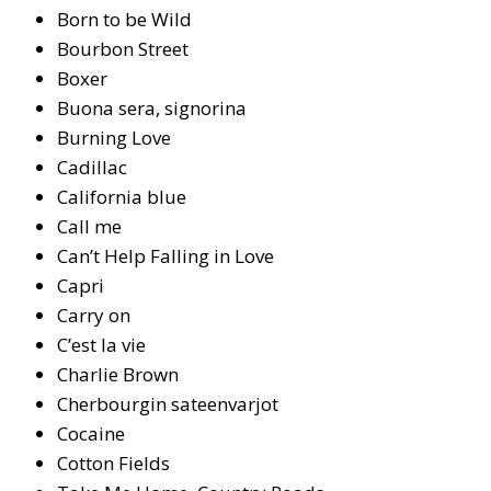
Born to be Wild
Bour­bon St­reet
Boxer
Buo­na se­ra, sig­no­ri­na
Burning Love
Ca­dil­lac
Ca­li­for­nia blue
Call me
Can’t Help Fal­ling in Lo­ve
Cap­ri
Carry on
C’est la vie
Charlie Brown
Cher­bour­gin sa­teen­var­jot
Co­cai­ne
Cot­ton Fields