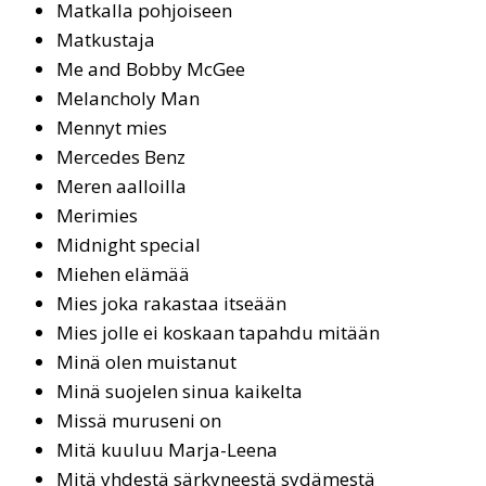
Mat­kal­la poh­joi­seen
Matkustaja
Me and Bob­by Mc­Gee
Melancholy Man
Men­nyt mies
Mer­ce­des Benz
Meren aalloilla
Merimies
Mid­night spe­cial
Mie­hen elä­mää
Mies joka rakastaa itseään
Mies jol­le ei kos­kaan ta­pah­du mi­tään
Mi­nä olen muis­ta­nut
Minä suojelen sinua kaikelta
Mis­sä mu­ru­se­ni on
Mitä kuuluu Marja-Leena
Mitä yhdestä särkyneestä sydämestä