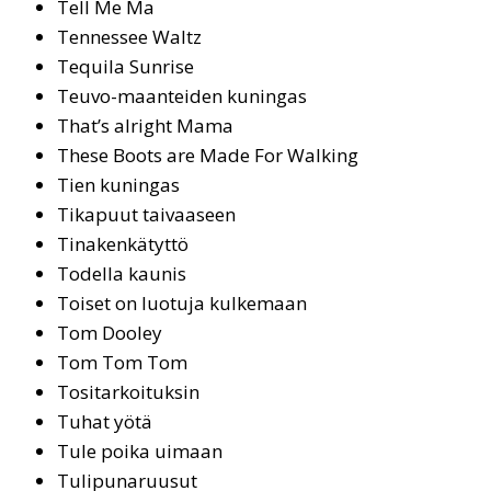
Tell Me Ma
Ten­nes­see Waltz
Tequila Sunrise
Teuvo-maanteiden kuningas
That’s al­right Ma­ma
The­se Boots are Ma­de For Wal­king
Tien ku­nin­gas
Tikapuut taivaaseen
Ti­na­ken­kä­tyt­tö
To­del­la kau­nis
Toiset on luotuja kulkemaan
Tom Doo­ley
Tom Tom Tom
To­si­tar­koi­tuk­sin
Tuhat yötä
Tule poika uimaan
Tu­li­pu­na­ruu­sut