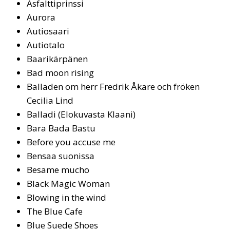
As­falt­tip­rins­si
Au­ro­ra
Autiosaari
Au­tio­ta­lo
Baa­ri­kär­pä­nen
Bad moon ri­sing
Bal­la­den om herr Fredrik Åkare och fröken
Ce­ci­lia Lind
Bal­la­di (Elo­ku­vas­ta Klaa­ni)
Bara Bada Bastu
Be­fo­re you ac­cu­se me
Ben­saa suo­nis­sa
Besame mucho
Black Ma­gic Wo­man
Blo­wing in the wind
The Blue Ca­fe
Blue Sue­de Shoes