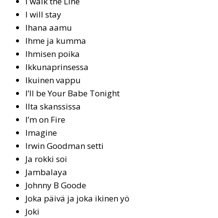
I walk the Li­ne
I will stay
Iha­na aa­mu
Ihme ja kumma
Ih­mi­sen poi­ka
Ik­ku­nap­rin­ses­sa
Ikuinen vappu
I’ll be Your Ba­be To­night
Il­ta skans­sis­sa
I’m on Fi­re
Ima­gi­ne
Ir­win Good­man set­ti
Ja rokki soi
Jam­ba­la­ya
John­ny B Goo­de
Jo­ka päi­vä ja jo­ka iki­nen yö
Jo­ki