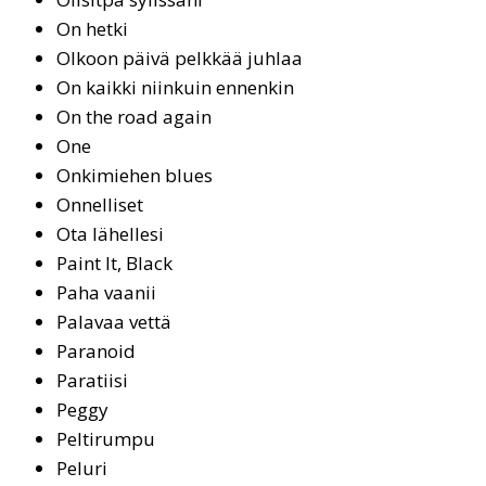
On hetki
Ol­koon päi­vä pelk­kää juh­laa
On kaikki niinkuin ennenkin
On the road again
One
On­ki­mie­hen blues
On­nel­li­set
Ota lä­hel­le­si
Paint It, Black
Paha vaanii
Palavaa vettä
Pa­ra­noid
Pa­ra­tii­si
Peg­gy
Pel­ti­rum­pu
Pe­lu­ri