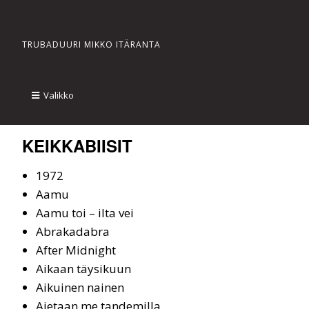
TRUBADUURI MIKKO ITÄRANTA
Valikko
KEIK­KA­BII­SIT
1972
Aa­mu
Aamu toi – ilta vei
Ab­ra­ka­dab­ra
Af­ter Mid­night
Aikaan täysikuun
Ai­kui­nen nai­nen
Aje­taan me tan­de­mil­la