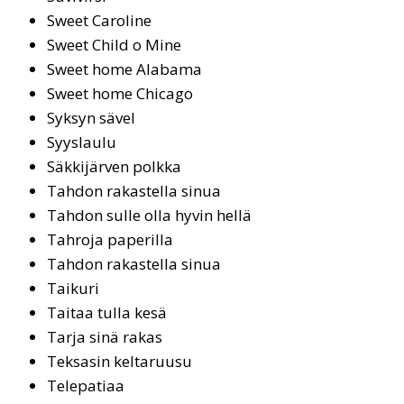
Sweet Caroline
Sweet Child o Mi­ne
Sweet ho­me Ala­ba­ma
Sweet ho­me Chi­ca­go
Syk­syn sä­vel
Syyslaulu
Säkkijärven polkka
Tahdon rakastella sinua
Tah­don sul­le ol­la hy­vin hel­lä
Tah­ro­ja pa­pe­ril­la
Tah­don ra­kas­tel­la si­nua
Tai­ku­ri
Tai­taa tul­la ke­sä
Tarja sinä rakas
Tek­sa­sin kel­ta­ruu­su
Te­le­pa­tiaa