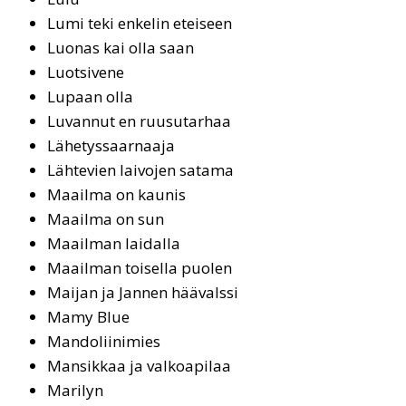
Lu­mi te­ki en­ke­lin etei­seen
Luonas kai olla saan
Luot­si­ve­ne
Lupaan olla
Lu­van­nut en ruu­su­tar­haa
Lähetyssaarnaaja
Lähtevien laivojen satama
Maail­ma on kau­nis
Maailma on sun
Maailman laidalla
Maail­man toi­sel­la puo­len
Mai­jan ja Jan­nen hää­vals­si
Mamy Blue
Man­do­lii­ni­mies
Mansikkaa ja valkoapilaa
Ma­ri­lyn