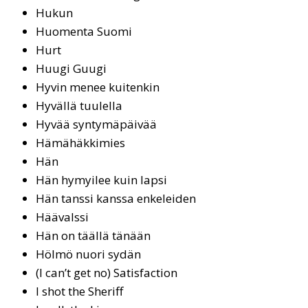
Hu­kun
Huo­men­ta Suo­mi
Hurt
Huugi Guugi
Hyvin menee kuitenkin
Hy­väl­lä tuu­lel­la
Hy­vää syn­ty­mä­päi­vää
Hämähäkkimies
Hän
Hän hymyilee kuin lapsi
Hän tans­si kans­sa en­ke­lei­den
Häävalssi
Hän on tääl­lä tä­nään
Höl­mö nuo­ri sy­dän
(I can’t get no) Sa­tis­fac­tion
I shot the She­riff