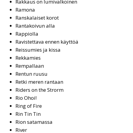
Rak­kaus on lu­mi­val­koi­nen
Ra­mo­na
Rans­ka­lai­set ko­rot
Rantakoivun alla
Rap­piol­la
Ravistettava ennen käyttöä
Reis­su­mies ja kis­sa
Rekkamies
Rem­pal­laan
Ren­tun ruu­su
Ret­ki me­ren ran­taan
Ri­ders on the St­rorm
Rio Ohoi!
Ring of Fi­re
Rin Tin Tin
Rion sa­ta­mas­sa
Ri­ver