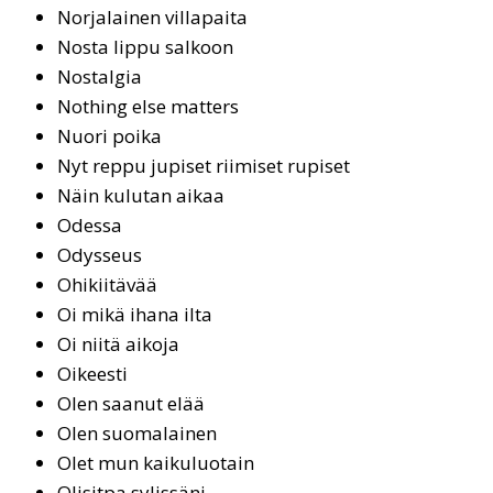
Nor­ja­lai­nen vil­la­pai­ta
Nos­ta lip­pu sal­koon
Nos­tal­gia
Not­hing el­se mat­ters
Nuo­ri poi­ka
Nyt rep­pu ju­pi­set rii­mi­set ru­pi­set
Näin kulutan aikaa
Odessa
Odysseus
Ohi­kii­tä­vää
Oi mi­kä iha­na il­ta
Oi niitä aikoja
Oikeesti
Olen saanut elää
Olen suo­ma­lai­nen
Olet mun kai­ku­luo­tain
Olisitpa sylissäni