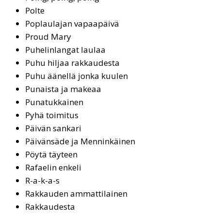
Pol­te
Pop­lau­la­jan va­paa­päi­vä
Proud Ma­ry
Puhelinlangat laulaa
Puhu hiljaa rakkaudesta
Pu­hu ää­nel­lä jon­ka kuu­len
Punaista ja makeaa
Punatukkainen
Py­hä toi­mi­tus
Päi­vän san­ka­ri
Päi­vän­sä­de ja Men­nin­käi­nen
Pöytä täyteen
Rafaelin enkeli
R-a-k-a-s
Rakkauden ammattilainen
Rak­kau­des­ta