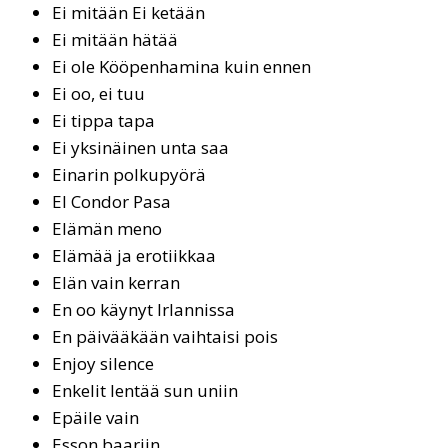
Ei mitään Ei ketään
Ei mi­tään hä­tää
Ei ole Kööpenhamina kuin ennen
Ei oo, ei tuu
Ei tip­pa ta­pa
Ei yksinäinen unta saa
Ei­na­rin pol­ku­pyö­rä
El Con­dor Pa­sa
Elämän meno
Elä­mää ja ero­tiik­kaa
Elän vain ker­ran
En oo käynyt Irlannissa
En päivääkään vaihtaisi pois
Enjoy silence
En­ke­lit len­tää sun uniin
Epäi­le vain
Esson baariin