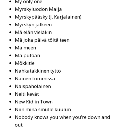
My on­ly one
Myrskyluodon Maija
Myrs­ky­pääs­ky (J. Karjalainen)
Myrskyn jälkeen
Mä elän vieläkin
Mä jo­ka päi­vä töi­tä teen
Mä meen
Mä putoan
Mökkitie
Nah­ka­tak­ki­nen tyt­tö
Nai­nen tum­mis­sa
Naispaholainen
Neiti kevät
New Kid in Town
Niin minä sinulle kuulun
No­bo­dy knows you when you’re down and
out