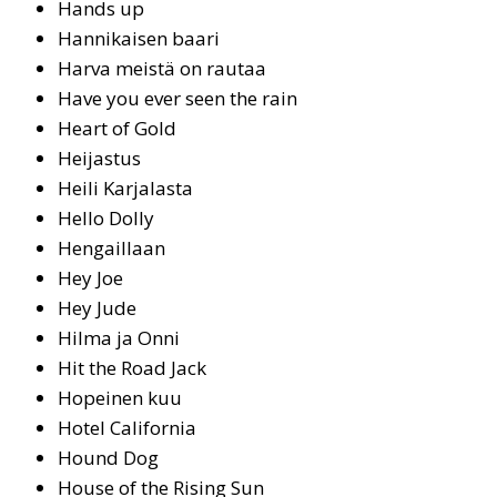
Hands up
Hannikaisen baari
Har­va meis­tä on rau­taa
Ha­ve you ever seen the rain
Heart of Gold
Hei­jas­tus
Heili Karjalasta
Hello Dolly
Hengaillaan
Hey Joe
Hey Ju­de
Hil­ma ja On­ni
Hit the Road Jack
Hopeinen kuu
Ho­tel Ca­li­for­nia
Hound Dog
Hou­se of the Ri­sing Sun