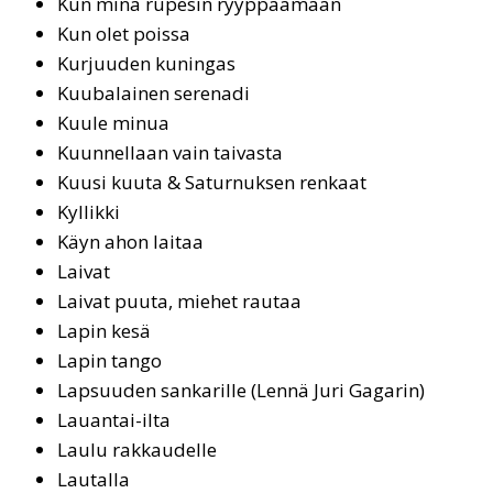
Kun minä rupesin ryyppäämään
Kun olet poissa
Kur­juu­den ku­nin­gas
Kuu­ba­lai­nen se­re­na­di
Kuu­le mi­nua
Kuunnellaan vain taivasta
Kuusi kuuta & Saturnuksen renkaat
Kyllikki
Käyn ahon lai­taa
Lai­vat
Lai­vat puu­ta, mie­het rau­taa
La­pin ke­sä
La­pin tan­go
Lap­suu­den san­ka­ril­le (Len­nä Ju­ri Ga­ga­rin)
Lauan­tai-il­ta
Lau­lu rak­kau­del­le
Lautalla