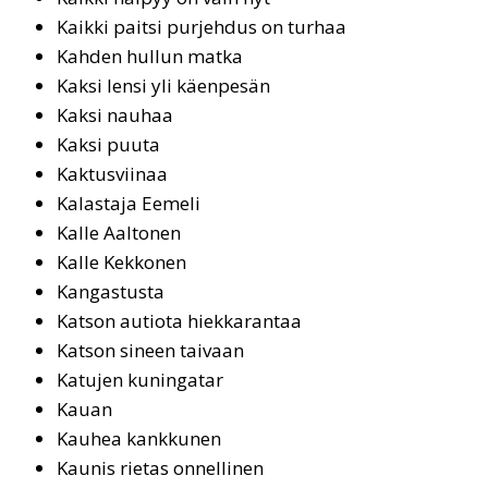
Kaik­ki pait­si pur­jeh­dus on tur­haa
Kahden hullun matka
Kak­si len­si yli käen­pe­sän
Kaksi nauhaa
Kak­si puu­ta
Kaktusviinaa
Ka­las­ta­ja Ee­me­li
Kal­le Aal­to­nen
Kalle Kekkonen
Kan­gas­tus­ta
Kat­son au­tio­ta hiek­ka­ran­taa
Katson sineen taivaan
Ka­tu­jen ku­nin­ga­tar
Kauan
Kau­hea kank­ku­nen
Kau­nis rie­tas on­nel­li­nen