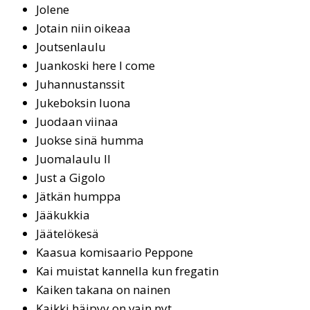
Jolene
Jo­tain niin oi­keaa
Joutsenlaulu
Juan­kos­ki he­re I co­me
Ju­han­nus­tans­sit
Jukeboksin luona
Juo­daan vii­naa
Juok­se si­nä hum­ma
Juomalaulu II
Just a Gigolo
Jät­kän hump­pa
Jääkukkia
Jäätelökesä
Kaa­sua ko­mi­saa­rio Pep­po­ne
Kai muis­tat kan­nel­la kun fre­ga­tin
Kai­ken ta­ka­na on nai­nen
Kaikki häipyy on vain nyt