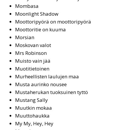
Mom­ba­sa
Moonlight Shadow
Moot­to­ri­pyö­rä on moot­to­ri­pyö­rä
Moot­to­ri­tie on kuu­ma
Morsian
Mos­ko­van va­lot
Mrs Ro­bin­son
Muisto vain jää
Muotitietoinen
Mur­heel­lis­ten lau­lu­jen maa
Mus­ta au­rin­ko nou­see
Mustaherukan tuoksuinen tyttö
Mustang Sally
Muutkin mokaa
Muuttohaukka
My My, Hey, Hey