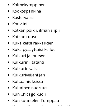
Kol­me­kymp­pi­nen
Koo­kos­päh­ki­nä
Kostervalssi
Ko­ti­vii­ni
Kot­kan poi­kii, il­man sii­pii
Kot­kan ruu­su
Ku­ka kek­si rak­kau­den
Kuka pysäyttäisi kellot
Kul­ku­ri ja jout­sen
Kulkurin iltatähti
Kulkurin valssi
Kul­ku­ri­vel­je­ni Jan
Kultaa hiuksissa
Kul­tai­nen nuo­ruus
Kun Chi­ca­go kuo­li
Kun kuun­te­len Tomp­paa