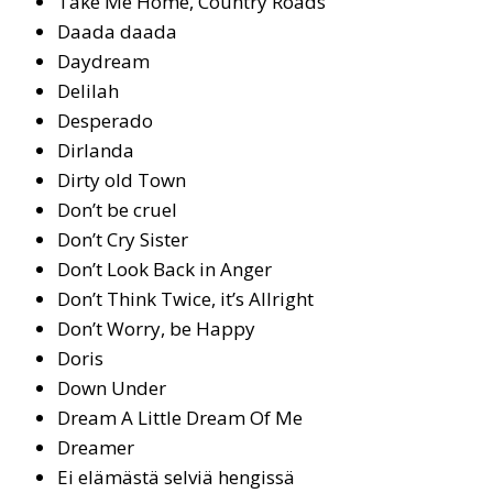
Take Me Home, Count­ry Roads
Daada daada
Daydream
De­li­lah
Desperado
Dir­lan­da
Dirty old Town
Don’t be cruel
Don’t Cry Sis­ter
Don’t Look Back in Anger
Don’t Think Twi­ce, it’s All­right
Don’t Wor­ry, be Hap­py
Do­ris
Down Under
Dream A Litt­le Dream Of Me
Drea­mer
Ei elä­mäs­tä sel­viä hen­gis­sä