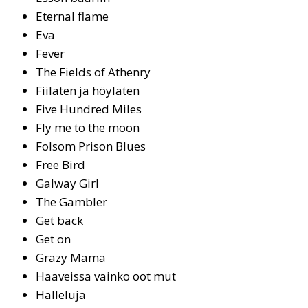
Eter­nal fla­me
Eva
Fe­ver
The Fields of Athenry
Fii­la­ten ja höy­lä­ten
Fi­ve Hund­red Mi­les
Fly me to the moon
Fol­som Pri­son Blues
Free Bird
Galway Girl
The Gamb­ler
Get back
Get on
Gra­zy Ma­ma
Haa­veis­sa vain­ko oot mut
Hal­le­lu­ja