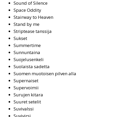
Sound of Silence
Space Oddity
Stair­way to Hea­ven
Stand by me
St­rip­tea­se tans­si­ja
Sukset
Sum­mer­ti­me
Sun­nun­tai­na
Suojelusenkeli
Suolaista sadetta
Suomen muotoisen pilven alla
Supernaiset
Supervoimii
Su­ru­jen ki­ta­ra
Suu­ret se­te­lit
Suvivalssi
Su­vi­vir­si