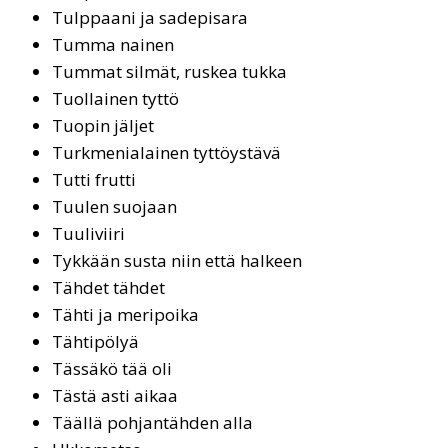
Tulppaani ja sadepisara
Tum­ma nai­nen
Tummat silmät, ruskea tukka
Tuol­lai­nen tyt­tö
Tuo­pin jäl­jet
Turkmenialainen tyttöystävä
Tut­ti frut­ti
Tuu­len suo­jaan
Tuu­li­vii­ri
Tykkään susta niin että halkeen
Tähdet tähdet
Täh­ti ja me­ri­poi­ka
Täh­ti­pö­lyä
Tässäkö tää oli
Täs­tä as­ti ai­kaa
Tääl­lä poh­jan­täh­den al­la