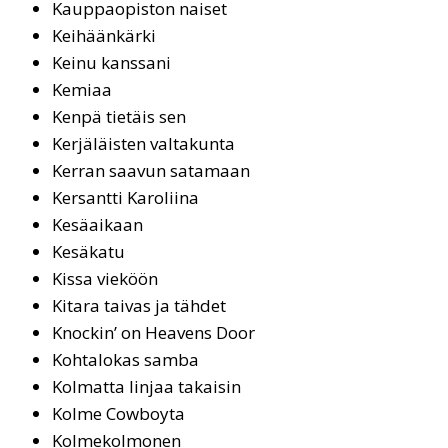
Kaup­pao­pis­ton nai­set
Kei­hään­kär­ki
Kei­nu kans­sa­ni
Ke­miaa
Ken­pä tie­täis sen
Kerjäläisten valtakunta
Kerran saavun satamaan
Kersantti Karoliina
Ke­säai­kaan
Ke­sä­ka­tu
Kissa vieköön
Kitara taivas ja tähdet
Knoc­kin’ on Hea­vens Door
Koh­ta­lo­kas sam­ba
Kol­mat­ta lin­jaa ta­kai­sin
Kol­me Cow­boy­ta
Kol­me­kol­mo­nen