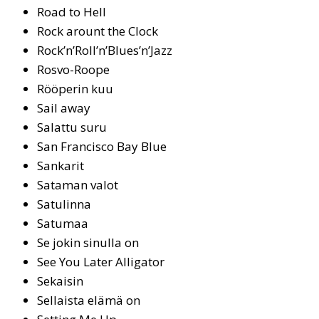
Road to Hell
Rock arount the Clock
Rock’n’Roll’n’Blues’n’Jazz
Ros­vo-Roo­pe
Rööperin kuu
Sail away
Sa­lat­tu su­ru
San Francisco Bay Blue
San­ka­rit
Sataman valot
Sa­tu­lin­na
Sa­tu­maa
Se jokin sinulla on
See You Later Alligator
Se­kai­sin
Sel­lais­ta elä­mä on