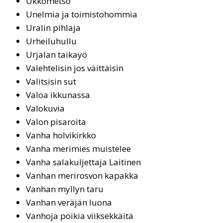
Uk­ko­met­so
Unel­mia ja toi­mis­to­hom­mia
Uralin pihlaja
Ur­hei­lu­hul­lu
Urjalan taikayö
Va­leh­te­li­sin jos väit­täi­sin
Valitsisin sut
Valoa ikkunassa
Va­lo­ku­via
Va­lon pi­sa­roi­ta
Van­ha hol­vi­kirk­ko
Vanha merimies muistelee
Van­ha sa­la­kul­jet­ta­ja Lai­ti­nen
Vanhan merirosvon kapakka
Vanhan myllyn taru
Vanhan veräjän luona
Vanhoja poikia viiksekkäitä