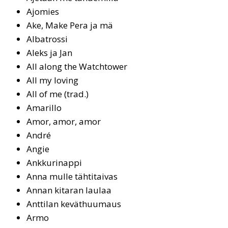
Ajo­mies
Ake, Ma­ke Pe­ra ja mä
Al­bat­ros­si
Aleks ja Jan
All along the Watch­to­wer
All my lo­ving
All of me (trad.)
Ama­ril­lo
Amor, amor, amor
André
An­gie
Ank­ku­ri­nap­pi
Anna mulle tähtitaivas
An­nan ki­ta­ran lau­laa
Anttilan keväthuumaus
Ar­mo