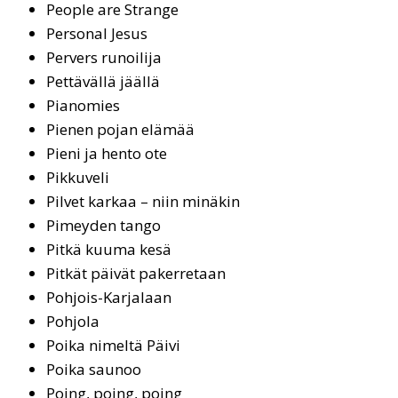
Peop­le are St­ran­ge
Personal Jesus
Pervers runoilija
Pettävällä jäällä
Pia­no­mies
Pienen pojan elämää
Pieni ja hento ote
Pikkuveli
Pilvet karkaa – niin minäkin
Pimeyden tango
Pitkä kuuma kesä
Pitkät päivät pakerretaan
Pohjois-Karjalaan
Pohjola
Poi­ka ni­mel­tä Päi­vi
Poi­ka sau­noo
Poing, poing, poing