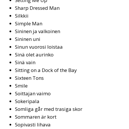
Setting Me Up
Sharp Dressed Man
Silk­kii
Simp­le Man
Si­ni­nen ja val­koi­nen
Si­ni­nen uni
Si­nun vuo­ro­si lois­taa
Si­nä olet au­rin­ko
Si­nä vain
Sit­ting on a Dock of the Bay
Sixteen Tons
Smile
Soit­ta­jan vai­mo
So­ke­ri­pa­la
Som­li­ga går med tra­si­ga skor
Som­ma­ren är kort
Sopivasti lihava